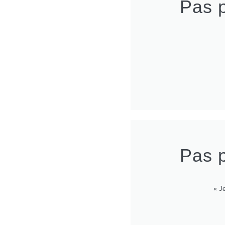
Pas p
Pas p
« J