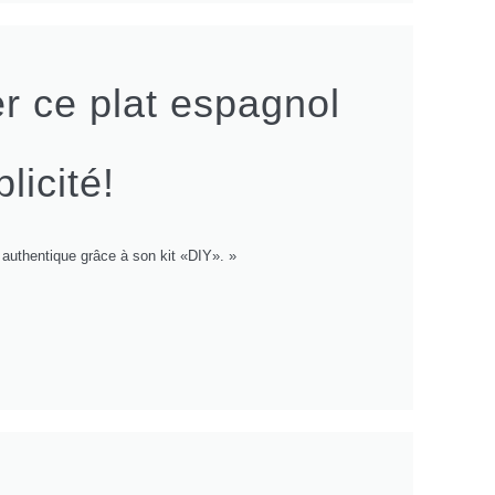
er ce plat espagnol
licité!
t authentique grâce à son kit «DIY». »