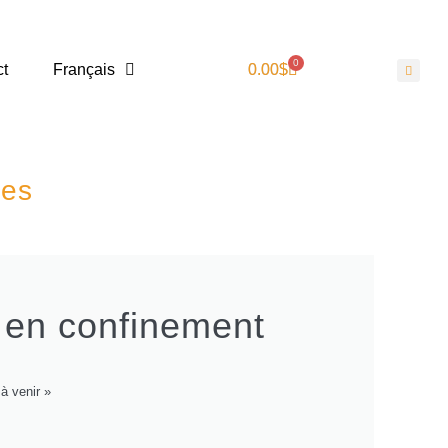
0
ct
Français
0.00
$
ies
 en confinement
à venir »