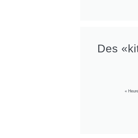
Des «kit
« Heure