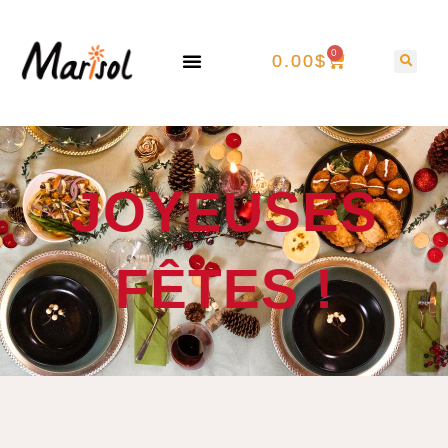
0
0.00
$
JOYEUSES
FÊTES !