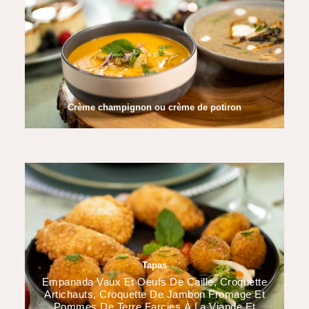
Crème champignon ou crème de potiron
Tapas
Empanada Vaux Et Oeufs De Caille, Croquette
Artichauts, Croquette De Jambon Fromage Et
Pommes De Terre Farcies À La Viande Et