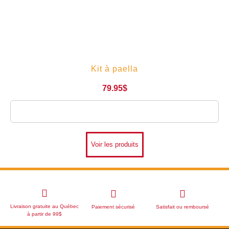
Kit à paella
79.95
$
Livraison estimée entre 2026/08/08 - 2026/08/11
Voir les produits
Livraison gratuite au Québec
Paiement sécurisé
Satisfait ou remboursé
à partir de 99$