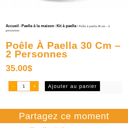
Accueil
Paella à la maison
Kit à paella
/
/
/ Poêle à paella 30 cm – 2
personnes
Poêle À Paella 30 Cm –
2 Personnes
35.00
$
Ajouter au panier
-
+
Partagez ce moment