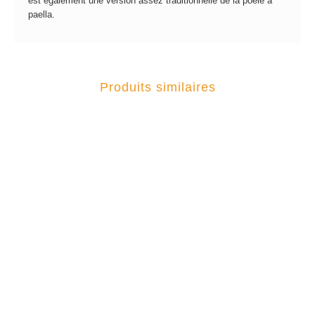
est également une version assez traditionnelle de la poêle à
paella.
Produits similaires