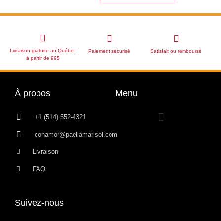
Livraison gratuite au Québec
Paiement sécurisé
Satisfait ou remboursé
à partir de 99$
À propos
Menu
+1 (514) 552-4321
conamor@paellamarisol.com
Livraison
FAQ
Suivez-nous